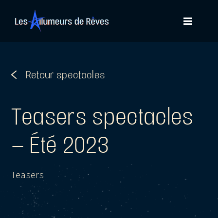
Passer
au
contenu
Teasers spectacles
– Été 2023
Teasers